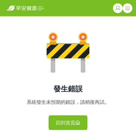
發生錯誤
系統發生未預期的錯誤，請稍後再試。
回到首頁