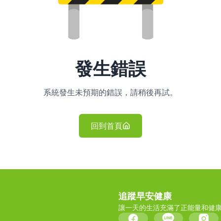
發生錯誤
系統發生未預期的錯誤，請稍後再試。
回到首頁
追蹤早安健康
讓一天的生活充滿了正能量和健