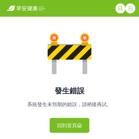
發生錯誤
系統發生未預期的錯誤，請稍後再試。
回到首頁