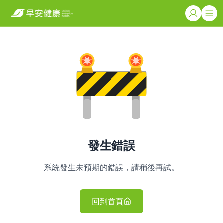
發生錯誤
系統發生未預期的錯誤，請稍後再試。
回到首頁