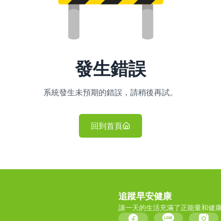
發生錯誤
系統發生未預期的錯誤，請稍後再試。
回到首頁
追蹤早安健康
讓一天的生活充滿了正能量和健