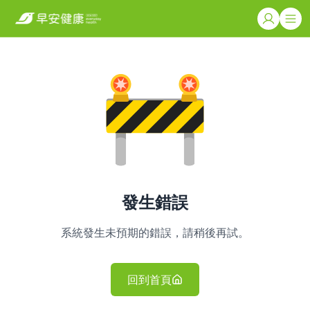
發生錯誤
系統發生未預期的錯誤，請稍後再試。
回到首頁