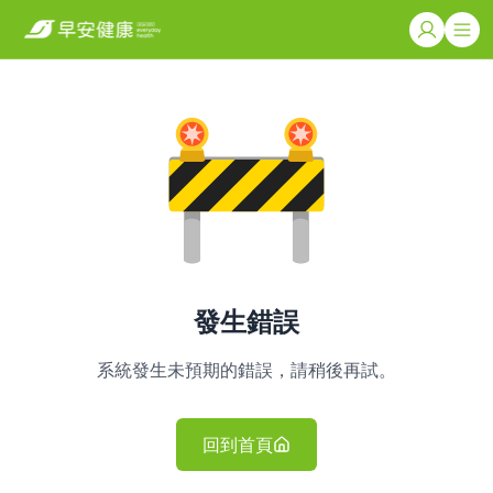
發生錯誤
系統發生未預期的錯誤，請稍後再試。
回到首頁