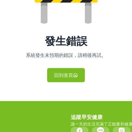
發生錯誤
系統發生未預期的錯誤，請稍後再試。
回到首頁
追蹤早安健康
讓一天的生活充滿了正能量和健