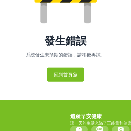
發生錯誤
系統發生未預期的錯誤，請稍後再試。
回到首頁
追蹤早安健康
讓一天的生活充滿了正能量和健