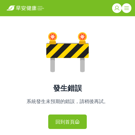
發生錯誤
系統發生未預期的錯誤，請稍後再試。
回到首頁