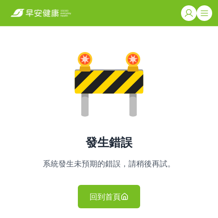
發生錯誤
系統發生未預期的錯誤，請稍後再試。
回到首頁