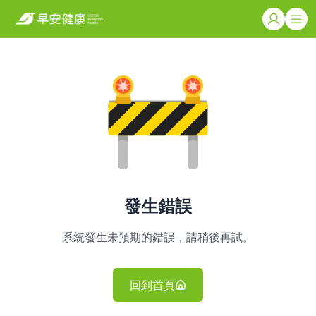
發生錯誤
系統發生未預期的錯誤，請稍後再試。
回到首頁