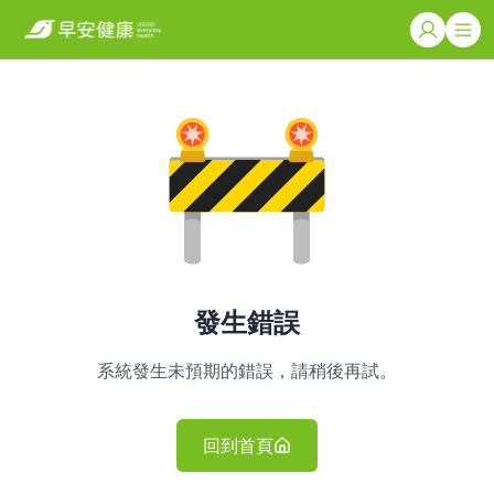
發生錯誤
系統發生未預期的錯誤，請稍後再試。
回到首頁