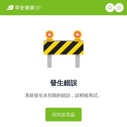
發生錯誤
系統發生未預期的錯誤，請稍後再試。
回到首頁