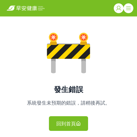
發生錯誤
系統發生未預期的錯誤，請稍後再試。
回到首頁