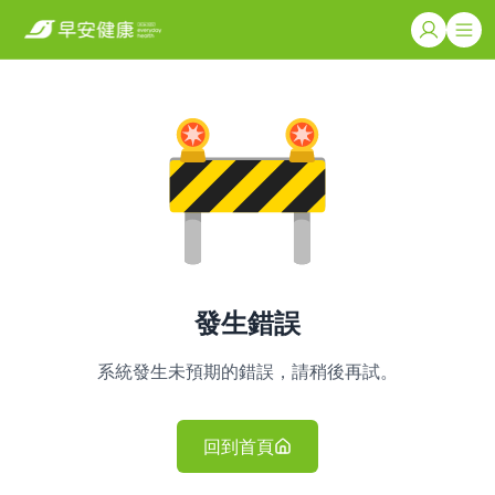
發生錯誤
系統發生未預期的錯誤，請稍後再試。
回到首頁