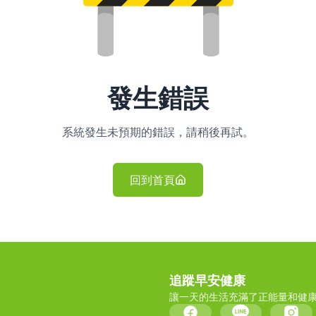
發生錯誤
系統發生未預期的錯誤，請稍後再試。
回到首頁
追蹤早安健康
讓一天的生活充滿了正能量和健