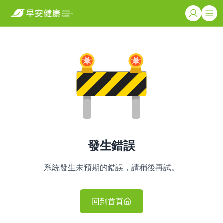
發生錯誤
系統發生未預期的錯誤，請稍後再試。
回到首頁