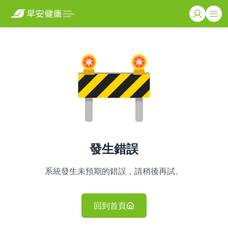
發生錯誤
系統發生未預期的錯誤，請稍後再試。
回到首頁