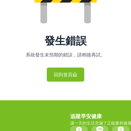
發生錯誤
系統發生未預期的錯誤，請稍後再試。
回到首頁
追蹤早安健康
讓一天的生活充滿了正能量和健