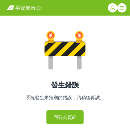
發生錯誤
系統發生未預期的錯誤，請稍後再試。
回到首頁