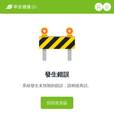
發生錯誤
系統發生未預期的錯誤，請稍後再試。
回到首頁