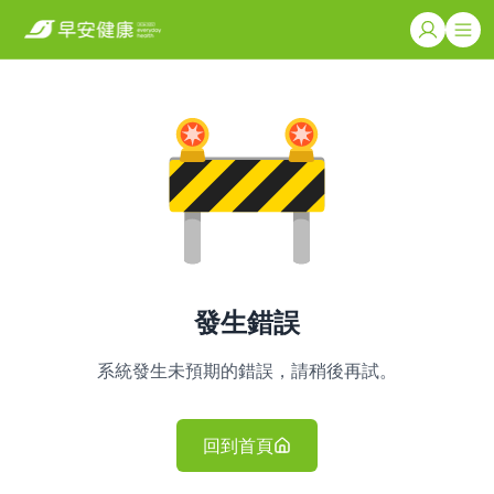
發生錯誤
系統發生未預期的錯誤，請稍後再試。
回到首頁