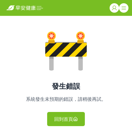
發生錯誤
系統發生未預期的錯誤，請稍後再試。
回到首頁