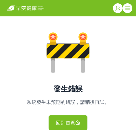
發生錯誤
系統發生未預期的錯誤，請稍後再試。
回到首頁