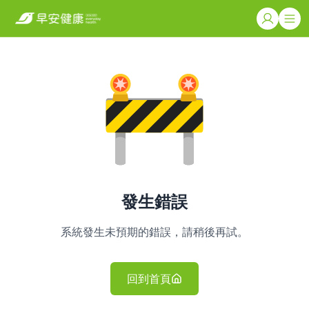
發生錯誤
系統發生未預期的錯誤，請稍後再試。
回到首頁