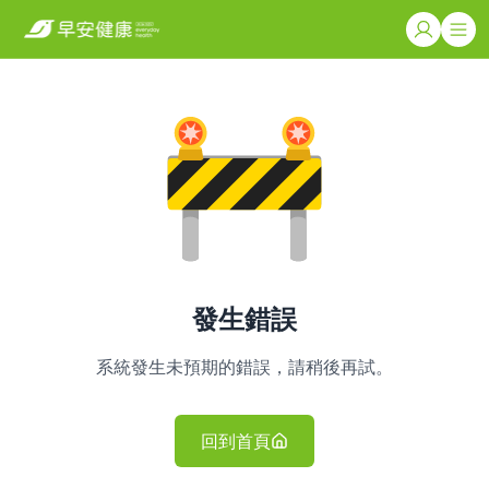
發生錯誤
系統發生未預期的錯誤，請稍後再試。
回到首頁