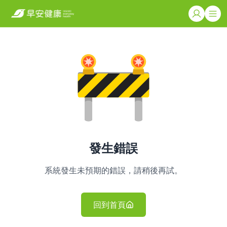
發生錯誤
系統發生未預期的錯誤，請稍後再試。
回到首頁