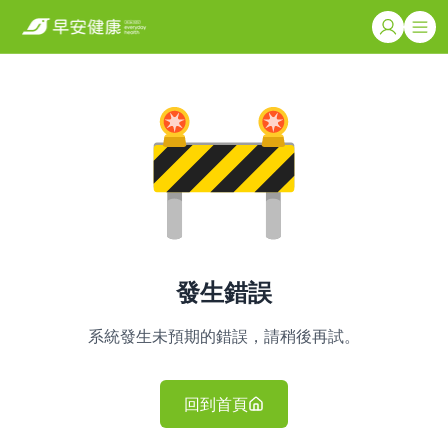
發生錯誤
系統發生未預期的錯誤，請稍後再試。
回到首頁