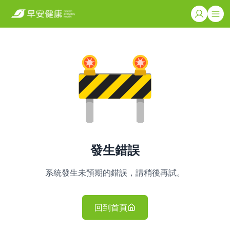
發生錯誤
系統發生未預期的錯誤，請稍後再試。
回到首頁