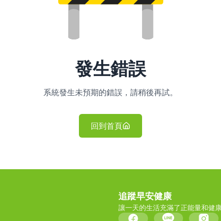
發生錯誤
系統發生未預期的錯誤，請稍後再試。
回到首頁
追蹤早安健康
讓一天的生活充滿了正能量和健