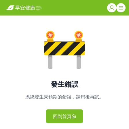
發生錯誤
系統發生未預期的錯誤，請稍後再試。
回到首頁