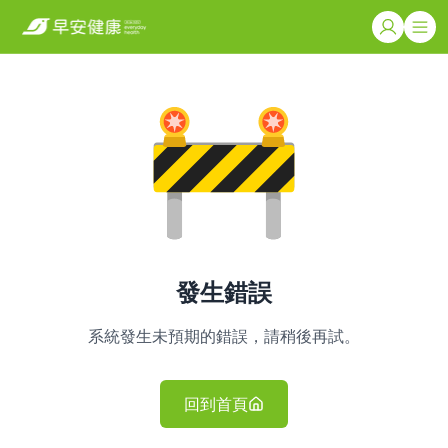
發生錯誤
系統發生未預期的錯誤，請稍後再試。
回到首頁