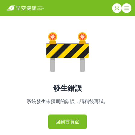
發生錯誤
系統發生未預期的錯誤，請稍後再試。
回到首頁