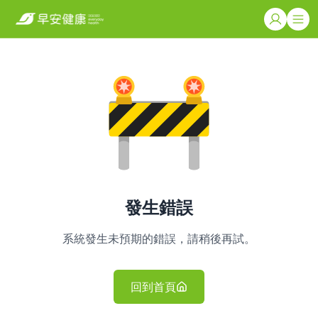
發生錯誤
系統發生未預期的錯誤，請稍後再試。
回到首頁