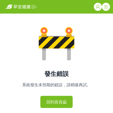
發生錯誤
系統發生未預期的錯誤，請稍後再試。
回到首頁