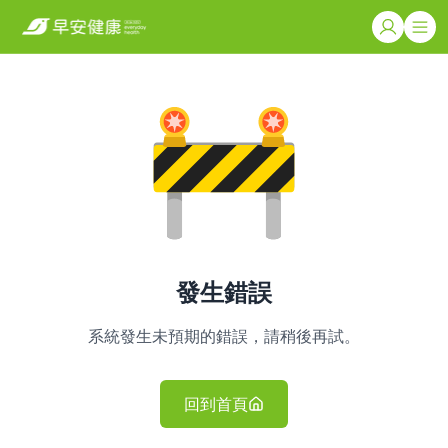
發生錯誤
系統發生未預期的錯誤，請稍後再試。
回到首頁