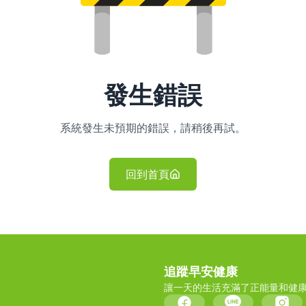
發生錯誤
系統發生未預期的錯誤，請稍後再試。
回到首頁
追蹤早安健康
讓一天的生活充滿了正能量和健