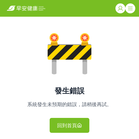
發生錯誤
系統發生未預期的錯誤，請稍後再試。
回到首頁