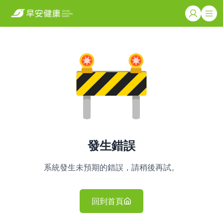
發生錯誤
系統發生未預期的錯誤，請稍後再試。
回到首頁