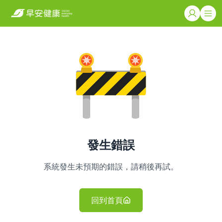
發生錯誤
系統發生未預期的錯誤，請稍後再試。
回到首頁