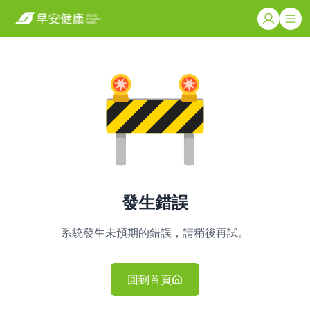
發生錯誤
系統發生未預期的錯誤，請稍後再試。
回到首頁