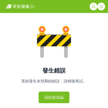
發生錯誤
系統發生未預期的錯誤，請稍後再試。
回到首頁