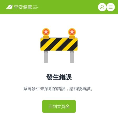
發生錯誤
系統發生未預期的錯誤，請稍後再試。
回到首頁