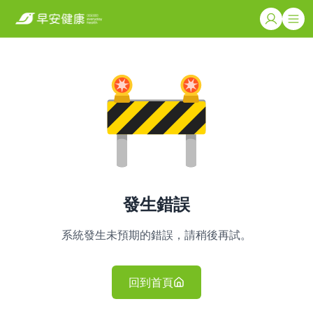
發生錯誤
系統發生未預期的錯誤，請稍後再試。
回到首頁