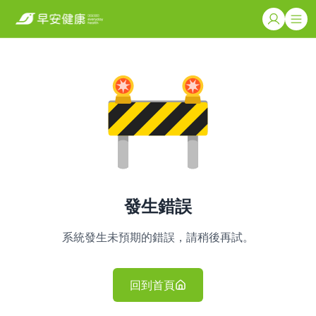
發生錯誤
系統發生未預期的錯誤，請稍後再試。
回到首頁