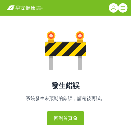
發生錯誤
系統發生未預期的錯誤，請稍後再試。
回到首頁