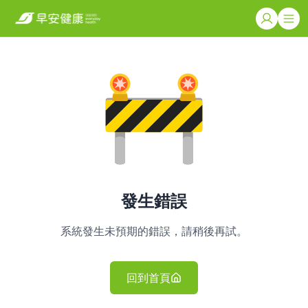
發生錯誤
系統發生未預期的錯誤，請稍後再試。
回到首頁