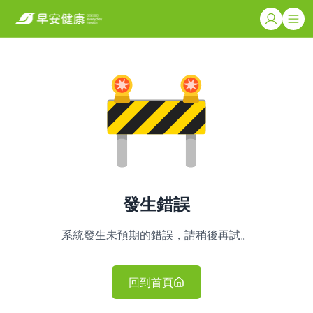
發生錯誤
系統發生未預期的錯誤，請稍後再試。
回到首頁