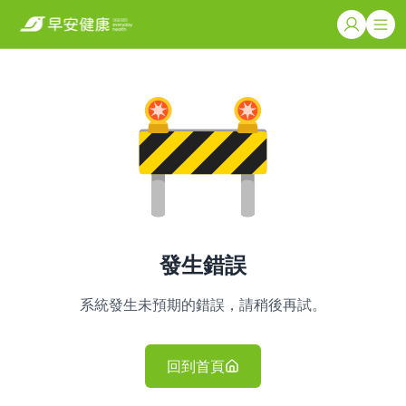
發生錯誤
系統發生未預期的錯誤，請稍後再試。
回到首頁